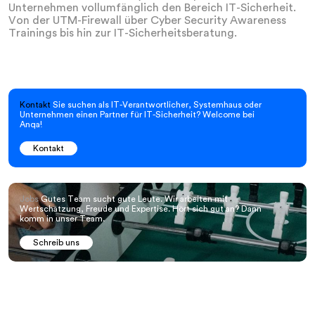
Unternehmen vollumfänglich den Bereich IT-Sicherheit.
Von der UTM-Firewall über Cyber Security Awareness
Trainings bis hin zur IT-Sicherheitsberatung.
Kontakt
Sie suchen als IT-Verantwortlicher, Systemhaus oder
Unternehmen einen Partner für IT-Sicherheit? Welcome bei
Anqa!
Kontakt
Jobs
Gutes Team sucht gute Leute. Wir arbeiten mit
Wertschätzung, Freude und Expertise. Hört sich gut an? Dann
komm in unser Team.
Schreib uns