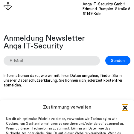
Anqa IT-Security GmbH
Edmund-Rumpler-Straße 5
51149 Köln
Anmeldung Newsletter
Anqa IT-Security
Informationen dazu, wie wir mit Ihren Daten umgehen, finden Sie in
unserer
Datenschutzerklärung
. Sie können sich jederzeit kostenfrei
abmelden.
Zustimmung verwalten
Wir
LinkedIn
Services
Instagram
Um dir ein optimales Erlebnis zu bieten, verwenden wir Technologien wie
Partner
facebook
Cookies, um Geräteinformationen zu speichern und/oder darauf zuzugreifen.
News
Wenn du diesen Technologien zustimmst, können wir Daten wie das
Datenschutz
FAQ
Surfverhalten oder eindeutige IDs auf dieser Website verarbeiten. Wenn du