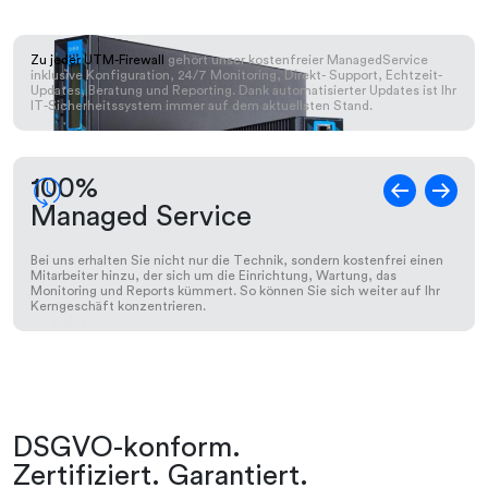
Zu jeder UTM-Firewall
gehört unser kostenfreier ManagedService
inklusive Konfiguration, 24/7 Monitoring, Direkt- Support, Echtzeit-
Updates, Beratung und Reporting. Dank automatisierter Updates ist Ihr
IT-Sicherheitssystem immer auf dem aktuellsten Stand.
a
100%
Managed Service
Bei uns erhalten Sie nicht nur die Technik, sondern kostenfrei einen
Mitarbeiter hinzu, der sich um die Einrichtung, Wartung, das
Monitoring und Reports kümmert. So können Sie sich weiter auf Ihr
Kerngeschäft konzentrieren.
DSGVO-konform.
Zertifiziert. Garantiert.