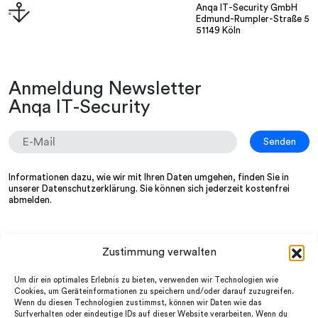
Anqa IT-Security GmbH
Edmund-Rumpler-Straße 5
51149 Köln
Anmeldung Newsletter
Anqa IT-Security
Informationen dazu, wie wir mit Ihren Daten umgehen, finden Sie in
unserer
Datenschutzerklärung
. Sie können sich jederzeit kostenfrei
abmelden.
Zustimmung verwalten
Wir
LinkedIn
Services
Instagram
Um dir ein optimales Erlebnis zu bieten, verwenden wir Technologien wie
Partner
facebook
Cookies, um Geräteinformationen zu speichern und/oder darauf zuzugreifen.
News
Wenn du diesen Technologien zustimmst, können wir Daten wie das
Datenschutz
FAQ
Surfverhalten oder eindeutige IDs auf dieser Website verarbeiten. Wenn du