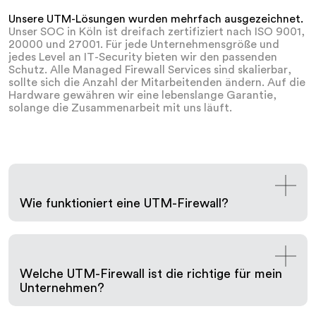
Unsere UTM-Lösungen wurden mehrfach ausgezeichnet.
Unser SOC in Köln ist dreifach zertifiziert nach ISO 9001,
20000 und 27001. Für jede Unternehmensgröße und
jedes Level an IT-Security bieten wir den passenden
Schutz. Alle Managed Firewall Services sind skalierbar,
sollte sich die Anzahl der Mitarbeitenden ändern. Auf die
Hardware gewähren wir eine lebenslange Garantie,
solange die Zusammenarbeit mit uns läuft.
Wie funktioniert eine UTM-Firewall?
Eine UTM-Firewall (Unified Threat Management) ist
eine IT-Sicherheitslösung, die mehrere
Sicherheitsfunktionen in einem Gerät vereint. Sie
dient dem Schutz von Netzwerken und Systemen vor
Welche UTM-Firewall ist die richtige für mein
verschiedenen Bedrohungen.
Unternehmen?
Firewall-Funktion: Sie kontrolliert den Datenverkehr