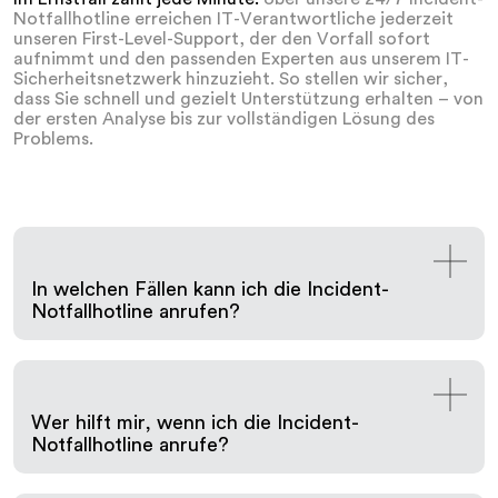
Notfallhotline erreichen IT-Verantwortliche jederzeit
unseren First-Level-Support, der den Vorfall sofort
aufnimmt und den passenden Experten aus unserem IT-
Sicherheitsnetzwerk hinzuzieht. So stellen wir sicher,
dass Sie schnell und gezielt Unterstützung erhalten – von
der ersten Analyse bis zur vollständigen Lösung des
Problems.
In welchen Fällen kann ich die Incident-
Notfallhotline anrufen?
Sie können unsere Notfallhotline bei jeder Art von
IT-Sicherheitsvorfall kontaktieren. Dazu können
gehören: unbefugter Zugriff auf sensible Daten,
verdächtige Aktivitäten auf Servern, Endgeräten
Wer hilft mir, wenn ich die Incident-
oder Netzwerken, Datenverluste, ein Malware-,
Notfallhotline anrufe?
Phishing- oder Ransomware-Angriff. Auch bei
ungewöhnlichem Verhalten von IT-Systemen, wie
Wenn Sie die Incident-Notfallhotline anrufen,
plötzlichen Systemabstürzen oder unerklärlich