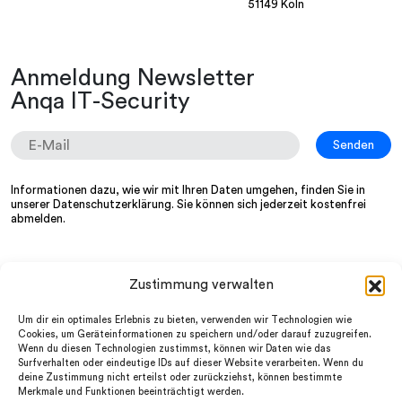
51149 Köln
Anmeldung Newsletter
Anqa IT-Security
Informationen dazu, wie wir mit Ihren Daten umgehen, finden Sie in
unserer
Datenschutzerklärung
. Sie können sich jederzeit kostenfrei
abmelden.
Zustimmung verwalten
Wir
LinkedIn
Services
Instagram
Um dir ein optimales Erlebnis zu bieten, verwenden wir Technologien wie
Partner
facebook
Cookies, um Geräteinformationen zu speichern und/oder darauf zuzugreifen.
News
Wenn du diesen Technologien zustimmst, können wir Daten wie das
Datenschutz
FAQ
Surfverhalten oder eindeutige IDs auf dieser Website verarbeiten. Wenn du
Impressum
Jobs
deine Zustimmung nicht erteilst oder zurückziehst, können bestimmte
AGB
Merkmale und Funktionen beeinträchtigt werden.