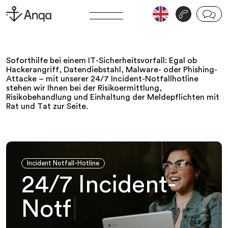
v
j
Soforthilfe bei einem IT-Sicherheitsvorfall: Egal ob
Hackerangriff, Datendiebstahl, Malware- oder Phishing-
Attacke – mit unserer 24/7 Incident-Notfallhotline
stehen wir Ihnen bei der Risikoermittlung,
Risikobehandlung und Einhaltung der Meldepflichten mit
Rat und Tat zur Seite.
Incident Notfall-Hotline
2
4
/
7
I
n
c
i
d
e
n
t
-
N
o
t
f
a
l
l
h
o
|