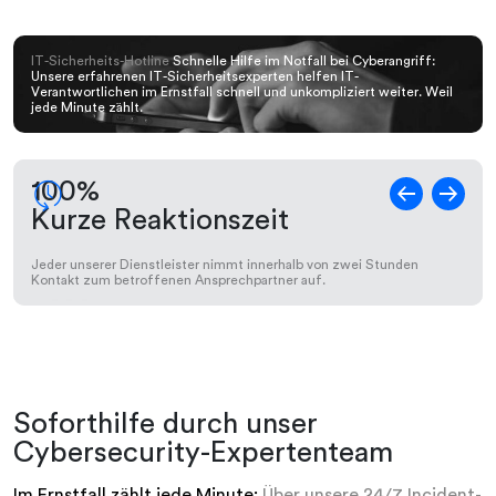
IT-Sicherheits-Hotline
Schnelle Hilfe im Notfall bei Cyberangriff:
Unsere erfahrenen IT-Sicherheitsexperten helfen IT-
Verantwortlichen im Ernstfall schnell und unkompliziert weiter. Weil
jede Minute zählt.
a
100%
Kurze Reaktionszeit
Jeder unserer Dienstleister nimmt innerhalb von zwei Stunden
Kontakt zum betroffenen Ansprechpartner auf.
Soforthilfe durch unser
Cybersecurity-Expertenteam
Im Ernstfall zählt jede Minute:
Über unsere 24/7 Incident-