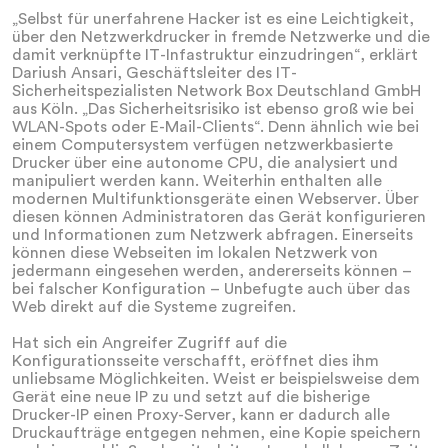
„Selbst für unerfahrene Hacker ist es eine Leichtigkeit,
über den Netzwerkdrucker in fremde Netzwerke und die
damit verknüpfte IT-Infastruktur einzudringen“, erklärt
Dariush Ansari, Geschäftsleiter des IT-
Sicherheitspezialisten Network Box Deutschland GmbH
aus Köln. „Das Sicherheitsrisiko ist ebenso groß wie bei
WLAN-Spots oder E-Mail-Clients“. Denn ähnlich wie bei
einem Computersystem verfügen netzwerkbasierte
Drucker über eine autonome CPU, die analysiert und
manipuliert werden kann. Weiterhin enthalten alle
modernen Multifunktionsgeräte einen Webserver. Über
diesen können Administratoren das Gerät konfigurieren
und Informationen zum Netzwerk abfragen. Einerseits
können diese Webseiten im lokalen Netzwerk von
jedermann eingesehen werden, andererseits können –
bei falscher Konfiguration – Unbefugte auch über das
Web direkt auf die Systeme zugreifen.
Hat sich ein Angreifer Zugriff auf die
Konfigurationsseite verschafft, eröffnet dies ihm
unliebsame Möglichkeiten. Weist er beispielsweise dem
Gerät eine neue IP zu und setzt auf die bisherige
Drucker-IP einen Proxy-Server, kann er dadurch alle
Druckaufträge entgegen nehmen, eine Kopie speichern