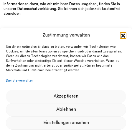
Informationen dazu, wie wir mit Ihren Daten umgehen, finden Sie in
unserer
Datenschutzerklärung
. Sie können sich jederzeit kostenfrei
abmelden.
Zustimmung verwalten
Wir
LinkedIn
Services
Instagram
Um dir ein optimales Erlebnis zu bieten, verwenden wir Technologien wie
Partner
facebook
Cookies, um Geräteinformationen zu speichern und/oder darauf zuzugreifen.
News
Wenn du diesen Technologien zustimmst, können wir Daten wie das
Datenschutz
FAQ
Surfverhalten oder eindeutige IDs auf dieser Website verarbeiten. Wenn du
Impressum
Jobs
deine Zustimmung nicht erteilst oder zurückziehst, können bestimmte
AGB
Merkmale und Funktionen beeinträchtigt werden.
UTM-Firewalls
Dienste verwalten
Cloud-UTM
Cyber Security Awareness
Digitaler Ersthelfer
Akzeptieren
Dark Web Monitoring
Anqa Academy
Ablehnen
Schwachstellenscan & Pentesting
IT-Security Consulting
Business Internet
Einstellungen ansehen
Endpoint Protection