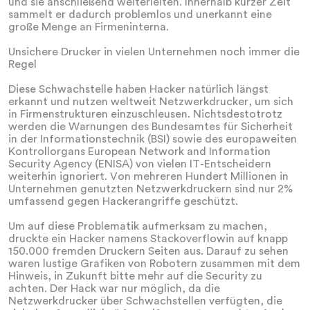
und sie anschließend weiterleiten. Innerhalb kurzer Zeit
sammelt er dadurch problemlos und unerkannt eine
große Menge an Firmeninterna.
Unsichere Drucker in vielen Unternehmen noch immer die
Regel
Diese Schwachstelle haben Hacker natürlich längst
erkannt und nutzen weltweit Netzwerkdrucker, um sich
in Firmenstrukturen einzuschleusen. Nichtsdestotrotz
werden die Warnungen des Bundesamtes für Sicherheit
in der Informationstechnik (BSI) sowie des europaweiten
Kontrollorgans European Network and Information
Security Agency (ENISA) von vielen IT-Entscheidern
weiterhin ignoriert. Von mehreren Hundert Millionen in
Unternehmen genutzten Netzwerkdruckern sind nur 2%
umfassend gegen Hackerangriffe geschützt.
Um auf diese Problematik aufmerksam zu machen,
druckte ein Hacker namens Stackoverflowin auf knapp
150.000 fremden Druckern Seiten aus. Darauf zu sehen
waren lustige Grafiken von Robotern zusammen mit dem
Hinweis, in Zukunft bitte mehr auf die Security zu
achten. Der Hack war nur möglich, da die
Netzwerkdrucker über Schwachstellen verfügten, die