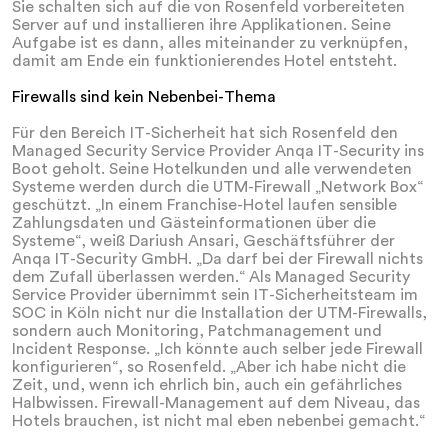
Sie schalten sich auf die von Rosenfeld vorbereiteten
Server auf und installieren ihre Applikationen. Seine
Aufgabe ist es dann, alles miteinander zu verknüpfen,
damit am Ende ein funktionierendes Hotel entsteht.
Firewalls sind kein Nebenbei-Thema
Für den Bereich IT-Sicherheit hat sich Rosenfeld den
Managed Security Service Provider Anqa IT-Security ins
Boot geholt. Seine Hotelkunden und alle verwendeten
Systeme werden durch die UTM-Firewall „Network Box“
geschützt. „In einem Franchise-Hotel laufen sensible
Zahlungsdaten und Gästeinformationen über die
Systeme“, weiß Dariush Ansari, Geschäftsführer der
Anqa IT-Security GmbH. „Da darf bei der Firewall nichts
dem Zufall überlassen werden.“ Als Managed Security
Service Provider übernimmt sein IT-Sicherheitsteam im
SOC in Köln nicht nur die Installation der UTM-Firewalls,
sondern auch Monitoring, Patchmanagement und
Incident Response. „Ich könnte auch selber jede Firewall
konfigurieren“, so Rosenfeld. „Aber ich habe nicht die
Zeit, und, wenn ich ehrlich bin, auch ein gefährliches
Halbwissen. Firewall-Management auf dem Niveau, das
Hotels brauchen, ist nicht mal eben nebenbei gemacht.“