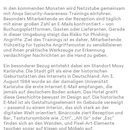
In den kommenden Monaten wird Netzstube gemeinsam
mit Anqa Security-Awareness-Trainings einführen.
Besonders Mitarbeitende an der Rezeption sind täglich
mit einer großen Zahl an E-Mails konfrontiert – von
Buchungsplattformen, Gästen oder Lieferanten. Gerade
in dieser Umgebung steigt das Risiko für Phishing-
Angriffe. Ziel des Trainings ist es daher, Mitarbeitende
frühzeitig für typische Angriffsmuster zu sensibilisieren
und ihnen praktische Werkzeuge zur Erkennung
verdächtiger Nachrichten an die Hand zu geben.
Ein besonderer Bezug entsteht dabei am Standort Moxy
Karlsruhe. Die Stadt gilt als eine der historischen
Geburtsstätten des Internets in Deutschland: Am 3.
August 1984 wurde an der damaligen Universität
Karlsruhe die erste Internet-E-Mail empfangen, die
jemals auf deutschem Boden ankam. Das Hotel greift
diese Geschichte bewusst im Design auf. Die historische
E-Mail ist als Gestaltungselement im Gebäude verewigt
– passend zu einem Interior, das sich stark an der
digitalen Welt orientiert. Binärcode ziert Rezeption und
Bar, Tastatursymbole wie „Ctrl“, „Alt Gr“ oder „Esc“
finden sich an den Wänden, und Pixel-Art-Elemente
tauchen sogar auf Kissen und Möbeln auf.