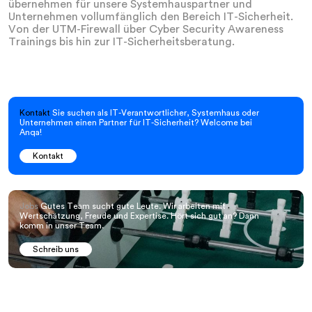
übernehmen für unsere Systemhauspartner und
Unternehmen vollumfänglich den Bereich IT-Sicherheit.
Von der UTM-Firewall über Cyber Security Awareness
Trainings bis hin zur IT-Sicherheitsberatung.
Kontakt
Sie suchen als IT-Verantwortlicher, Systemhaus oder
Unternehmen einen Partner für IT-Sicherheit? Welcome bei
Anqa!
Kontakt
Jobs
Gutes Team sucht gute Leute. Wir arbeiten mit
Wertschätzung, Freude und Expertise. Hört sich gut an? Dann
komm in unser Team.
Schreib uns