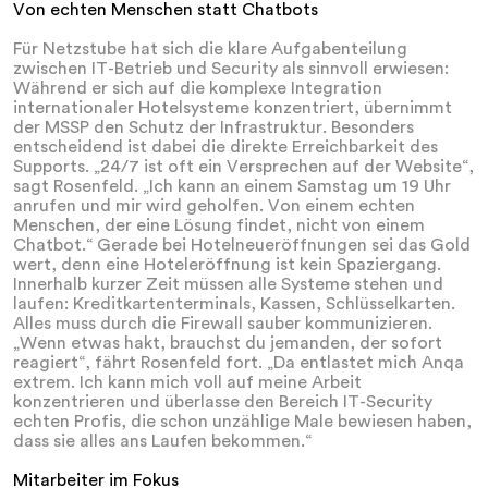
Von echten Menschen statt Chatbots
Für Netzstube hat sich die klare Aufgabenteilung
zwischen IT-Betrieb und Security als sinnvoll erwiesen:
Während er sich auf die komplexe Integration
internationaler Hotelsysteme konzentriert, übernimmt
der MSSP den Schutz der Infrastruktur. Besonders
entscheidend ist dabei die direkte Erreichbarkeit des
Supports. „24/7 ist oft ein Versprechen auf der Website“,
sagt Rosenfeld. „Ich kann an einem Samstag um 19 Uhr
anrufen und mir wird geholfen. Von einem echten
Menschen, der eine Lösung findet, nicht von einem
Chatbot.“ Gerade bei Hotelneueröffnungen sei das Gold
wert, denn eine Hoteleröffnung ist kein Spaziergang.
Innerhalb kurzer Zeit müssen alle Systeme stehen und
laufen: Kreditkartenterminals, Kassen, Schlüsselkarten.
Alles muss durch die Firewall sauber kommunizieren.
„Wenn etwas hakt, brauchst du jemanden, der sofort
reagiert“, fährt Rosenfeld fort. „Da entlastet mich Anqa
extrem. Ich kann mich voll auf meine Arbeit
konzentrieren und überlasse den Bereich IT-Security
echten Profis, die schon unzählige Male bewiesen haben,
dass sie alles ans Laufen bekommen.“
Mitarbeiter im Fokus