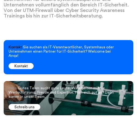
Unternehmen vollumfänglich den Bereich IT-Sicherheit.
Von der UTM-Firewall über Cyber Security Awareness
Trainings bis hin zur IT-Sicherheitsberatung.
Kontakt
Sie suchen als IT-Verantwortlicher, Systemhaus oder
Unternehmen einen Partner für IT-Sicherheit? Welcome bei
Anqa!
Kontakt
Jobs
Gutes Team sucht gute Leute. Wir arbeiten mit
Wertschätzung, Freude und Expertise. Hört sich gut an? Dann
komm in unser Team.
Schreib uns