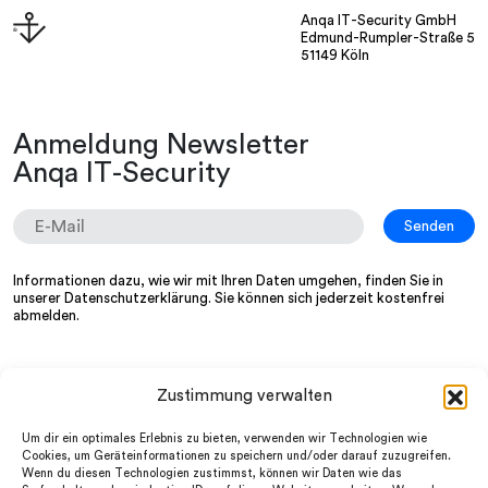
Anqa IT-Security GmbH
Edmund-Rumpler-Straße 5
51149 Köln
Anmeldung Newsletter
Anqa IT-Security
Informationen dazu, wie wir mit Ihren Daten umgehen, finden Sie in
unserer
Datenschutzerklärung
. Sie können sich jederzeit kostenfrei
abmelden.
Zustimmung verwalten
Wir
LinkedIn
Services
Instagram
Um dir ein optimales Erlebnis zu bieten, verwenden wir Technologien wie
Partner
facebook
Cookies, um Geräteinformationen zu speichern und/oder darauf zuzugreifen.
News
Wenn du diesen Technologien zustimmst, können wir Daten wie das
Datenschutz
FAQ