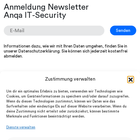
Anmeldung Newsletter
Anqa IT-Security
Informationen dazu, wie wir mit Ihren Daten umgehen, finden Sie in
unserer
Datenschutzerklärung
. Sie können sich jederzeit kostenfrei
abmelden.
Zustimmung verwalten
Wir
LinkedIn
Services
Instagram
Um dir ein optimales Erlebnis zu bieten, verwenden wir Technologien wie
Partner
facebook
Cookies, um Geräteinformationen zu speichern und/oder darauf zuzugreifen.
News
Wenn du diesen Technologien zustimmst, können wir Daten wie das
Datenschutz
FAQ
Surfverhalten oder eindeutige IDs auf dieser Website verarbeiten. Wenn du
Impressum
Jobs
deine Zustimmung nicht erteilst oder zurückziehst, können bestimmte
AGB
Merkmale und Funktionen beeinträchtigt werden.
UTM-Firewalls
Dienste verwalten
Cloud-UTM
Cyber Security Awareness