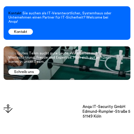
Kontakt
Sie suchen als IT-Verantwortlicher, Systemhaus oder
Unternehmen einen Partner für IT-Sicherheit? Welcome bei
Anqa!
Kontakt
Jobs
Gutes Team sucht gute Leute. Wir arbeiten mit
Wertschätzung, Freude und Expertise. Hört sich gut an? Dann
komm in unser Team.
Schreib uns
Anqa IT-Security GmbH
Edmund-Rumpler-Straße 5
51149 Köln