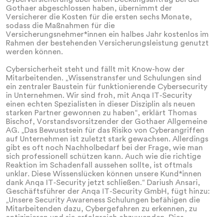
Gothaer abgeschlossen haben, übernimmt der
Versicherer die Kosten für die ersten sechs Monate,
sodass die Maßnahmen für die
Versicherungsnehmer*innen ein halbes Jahr kostenlos im
Rahmen der bestehenden Versicherungsleistung genutzt
werden können.
Cybersicherheit steht und fällt mit Know-how der
Mitarbeitenden. „Wissenstransfer und Schulungen sind
ein zentraler Baustein für funktionierende Cybersecurity
in Unternehmen. Wir sind froh, mit Anqa IT-Security
einen echten Spezialisten in dieser Disziplin als neuen
starken Partner gewonnen zu haben“, erklärt Thomas
Bischof, Vorstandsvorsitzender der Gothaer Allgemeine
AG. „Das Bewusstsein für das Risiko von Cyberangriffen
auf Unternehmen ist zuletzt stark gewachsen. Allerdings
gibt es oft noch Nachholbedarf bei der Frage, wie man
sich professionell schützen kann. Auch wie die richtige
Reaktion im Schadenfall aussehen sollte, ist oftmals
unklar. Diese Wissenslücken können unsere Kund*innen
dank Anqa IT-Security jetzt schließen.“ Dariush Ansari,
Geschäftsführer der Anqa IT-Security GmbH, fügt hinzu:
„Unsere Security Awareness Schulungen befähigen die
Mitarbeitenden dazu, Cybergefahren zu erkennen, zu