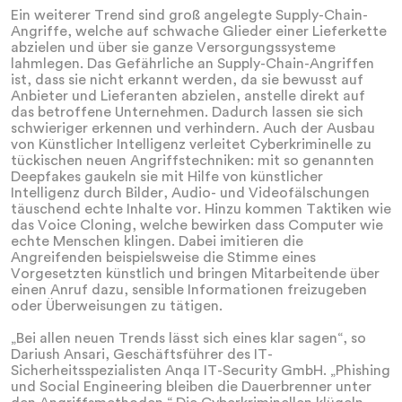
Ein weiterer Trend sind groß angelegte Supply-Chain-
Angriffe, welche auf schwache Glieder einer Lieferkette
abzielen und über sie ganze Versorgungssysteme
lahmlegen. Das Gefährliche an Supply-Chain-Angriffen
ist, dass sie nicht erkannt werden, da sie bewusst auf
Anbieter und Lieferanten abzielen, anstelle direkt auf
das betroffene Unternehmen. Dadurch lassen sie sich
schwieriger erkennen und verhindern. Auch der Ausbau
von Künstlicher Intelligenz verleitet Cyberkriminelle zu
tückischen neuen Angriffstechniken: mit so genannten
Deepfakes gaukeln sie mit Hilfe von künstlicher
Intelligenz durch Bilder, Audio- und Videofälschungen
täuschend echte Inhalte vor. Hinzu kommen Taktiken wie
das Voice Cloning, welche bewirken dass Computer wie
echte Menschen klingen. Dabei imitieren die
Angreifenden beispielsweise die Stimme eines
Vorgesetzten künstlich und bringen Mitarbeitende über
einen Anruf dazu, sensible Informationen freizugeben
oder Überweisungen zu tätigen.
„Bei allen neuen Trends lässt sich eines klar sagen“, so
Dariush Ansari, Geschäftsführer des IT-
Sicherheitsspezialisten Anqa IT-Security GmbH. „Phishing
und Social Engineering bleiben die Dauerbrenner unter