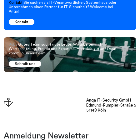
Kontakt
Sie suchen als IT-Verantwortlicher, Systemhaus oder
Unternehmen einen Partner für IT-Sicherheit? Welcome bei
Anqa!
Kontakt
Jobs
Gutes Team sucht gute Leute. Wir arbeiten mit
Wertschätzung, Freude und Expertise. Hört sich gut an? Dann
komm in unser Team.
Schreib uns
Anqa IT-Security GmbH
Edmund-Rumpler-Straße 5
51149 Köln
Anmeldung Newsletter