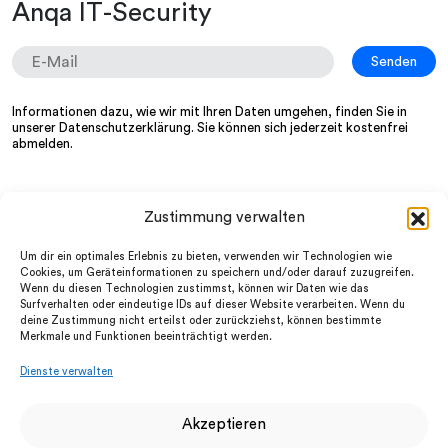
Anqa IT-Security
Informationen dazu, wie wir mit Ihren Daten umgehen, finden Sie in
unserer
Datenschutzerklärung
. Sie können sich jederzeit kostenfrei
abmelden.
Zustimmung verwalten
Wir
LinkedIn
Services
Instagram
Um dir ein optimales Erlebnis zu bieten, verwenden wir Technologien wie
Partner
facebook
Cookies, um Geräteinformationen zu speichern und/oder darauf zuzugreifen.
News
Wenn du diesen Technologien zustimmst, können wir Daten wie das
Datenschutz
FAQ
Surfverhalten oder eindeutige IDs auf dieser Website verarbeiten. Wenn du
Impressum
Jobs
deine Zustimmung nicht erteilst oder zurückziehst, können bestimmte
AGB
Merkmale und Funktionen beeinträchtigt werden.
UTM-Firewalls
Dienste verwalten
Cloud-UTM
Cyber Security Awareness
Digitaler Ersthelfer
Akzeptieren
Dark Web Monitoring