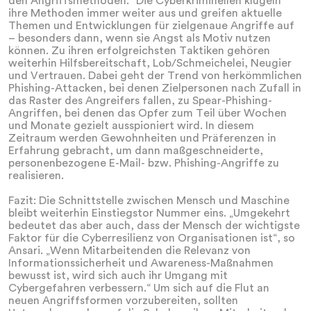
den Angriffsmethoden.“ Die Cyberkriminellen klügeln
ihre Methoden immer weiter aus und greifen aktuelle
Themen und Entwicklungen für zielgenaue Angriffe auf
– besonders dann, wenn sie Angst als Motiv nutzen
können. Zu ihren erfolgreichsten Taktiken gehören
weiterhin Hilfsbereitschaft, Lob/Schmeichelei, Neugier
und Vertrauen. Dabei geht der Trend von herkömmlichen
Phishing-Attacken, bei denen Zielpersonen nach Zufall in
das Raster des Angreifers fallen, zu Spear-Phishing-
Angriffen, bei denen das Opfer zum Teil über Wochen
und Monate gezielt ausspioniert wird. In diesem
Zeitraum werden Gewohnheiten und Präferenzen in
Erfahrung gebracht, um dann maßgeschneiderte,
personenbezogene E-Mail- bzw. Phishing-Angriffe zu
realisieren.
Fazit: Die Schnittstelle zwischen Mensch und Maschine
bleibt weiterhin Einstiegstor Nummer eins. „Umgekehrt
bedeutet das aber auch, dass der Mensch der wichtigste
Faktor für die Cyberresilienz von Organisationen ist“, so
Ansari. „Wenn Mitarbeitenden die Relevanz von
Informationssicherheit und Awareness-Maßnahmen
bewusst ist, wird sich auch ihr Umgang mit
Cybergefahren verbessern.“ Um sich auf die Flut an
neuen Angriffsformen vorzubereiten, sollten